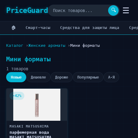
PriceGuard
☰
🔍
🏠
Cмарт-часы
Cредства для защиты лица
Cре
Каталог
Женские ароматы
Мини форматы
Мини форматы
1 товаров
Новые
Дешевле
Дороже
Популярные
А-Я
-42%
MASAKI MATSUSHIMA
парфюмерная вода
MASAKI MATSUSHIMA