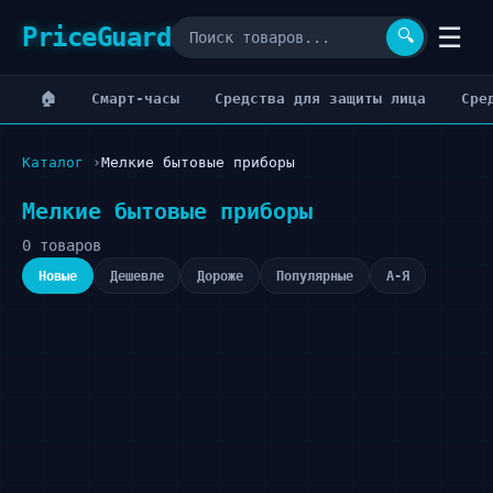
PriceGuard
☰
🔍
🏠
Cмарт-часы
Cредства для защиты лица
Cре
Каталог
Мелкие бытовые приборы
Мелкие бытовые приборы
0 товаров
Новые
Дешевле
Дороже
Популярные
А-Я