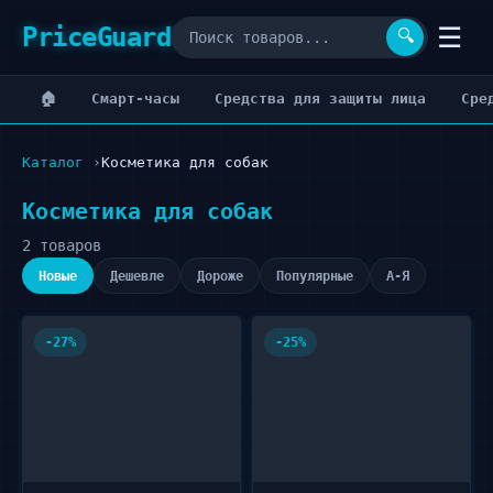
PriceGuard
☰
🔍
🏠
Cмарт-часы
Cредства для защиты лица
Cре
Каталог
Косметика для собак
Косметика для собак
2 товаров
Новые
Дешевле
Дороже
Популярные
А-Я
-27%
-25%