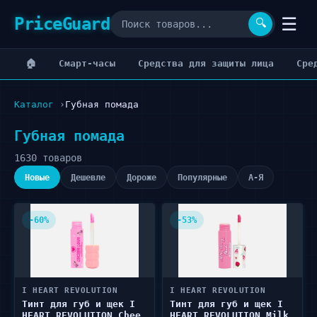
PriceGuard
☰
🔍
🏠
Cмарт-часы
Cредства для защиты лица
Cре
Каталог
Губная помада
Губная помада
1630 товаров
Новые
Дешевле
Дороже
Популярные
А-Я
-60%
-53%
I HEART REVOLUTION
I HEART REVOLUTION
Тинт для губ и щек I
Тинт для губ и щек I
HEART REVOLUTION Cheek
HEART REVOLUTION Milky