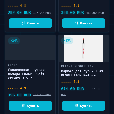
creamy 3.5 г
мл
★★★★★ 4.8
★★★★☆ 4.1
282.00 RUB
388.00 RUB
307.00 RUB
468.00 RUB
🛒 Купить
🛒 Купить
-24%
-35%
CHARME
RELOVE REVOLUTION
Увлажняющая губная
Маркер для губ RELOVE
помада CHARME Soft
REVOLUTION Relove
creamy 3.5 г
Stain It Lip Ink Pen 1
★★★★☆ 4.2
шт
★★★★★ 4.9
674.00 RUB
1 037.00
355.00 RUB
468.00 RUB
RUB
🛒 Купить
🛒 Купить