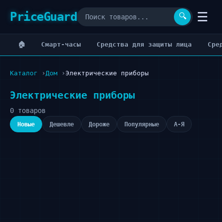
PriceGuard
☰
🔍
🏠
Cмарт-часы
Cредства для защиты лица
Cре
Каталог
Дом
Электрические приборы
Электрические приборы
0 товаров
Новые
Дешевле
Дороже
Популярные
А-Я