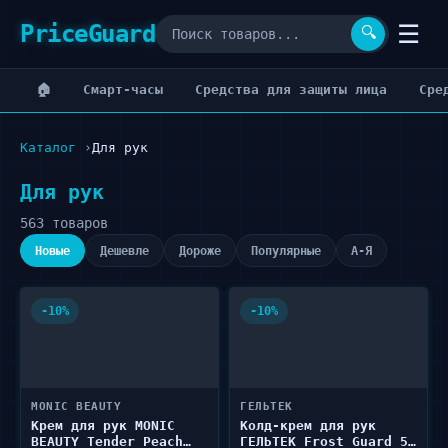
PriceGuard
☰
🔍
🏠
Cмарт-часы
Cредства для защиты лица
Cре
Каталог
Для рук
Для рук
563 товаров
Новые
Дешевле
Дороже
Популярные
А-Я
-10%
-10%
MONIC BEAUTY
ГЕЛЬТЕК
Крем для рук MONIC
Колд-крем для рук
BEAUTY Tender Peach
ГЕЛЬТЕК Frost Guard 50