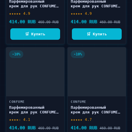
Парфюмированный
Парфюмированный
крем для рук CONFUME
крем для рук CONFUME
Summer perfume pop
Winter perfume snowy
★★★★★ 4.9
★★★★★ 4.9
hand & nail cream 50 г
hand & nail cream 50 г
414.00 RUB
414.00 RUB
460.00 RUB
460.00 RUB
🛒 Купить
🛒 Купить
-10%
-10%
CONFUME
CONFUME
Парфюмированный
Парфюмированный
крем для рук CONFUME
крем для рук CONFUME
Fall perfume memory
Spring perfume
★★★★☆ 4.1
★★★★★ 4.7
hand & nail cream 50 г
blooming hand & nail
cream 50 г
414.00 RUB
414.00 RUB
460.00 RUB
460.00 RUB