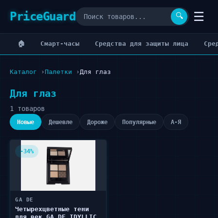
PriceGuard
☰
🔍
🏠
Cмарт-часы
Cредства для защиты лица
Cре
Каталог
Палетки
Для глаз
Для глаз
1 товаров
Новые
Дешевле
Дороже
Популярные
А-Я
-34%
GA DE
Четырехцветные тени
для век GA DE IDYLLIC