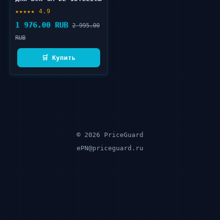
SOFT SATIN 7 г
★★★★★ 4.9
1 976.00 RUB
2 995.00
RUB
🛒 Купить
© 2026 PriceGuard
ePN@priceguard.ru