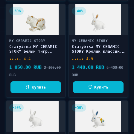
-50%
-40%
MY CERAMIC STORY
MY CERAMIC STORY
Статуэтка MY CERAMIC
Статуэтка MY CERAMIC
STORY Белый тигр,
STORY Кролик классик,
8х12х18 1 шт
11х17х18 1 шт
★★★★☆ 4.4
★★★★★ 4.9
1 050.00 RUB
1 440.00 RUB
2 100.00
2 400.00
RUB
RUB
🛒 Купить
🛒 Купить
-50%
-50%