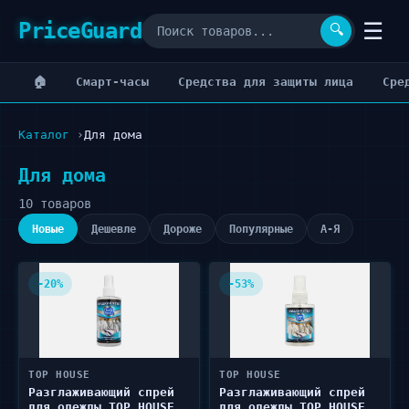
PriceGuard
☰
🔍
🏠
Cмарт-часы
Cредства для защиты лица
Cре
Каталог
Для дома
Для дома
10 товаров
Новые
Дешевле
Дороже
Популярные
А-Я
-20%
-53%
TOP HOUSE
TOP HOUSE
Разглаживающий спрей
Разглаживающий спрей
для одежды TOP HOUSE
для одежды TOP HOUSE