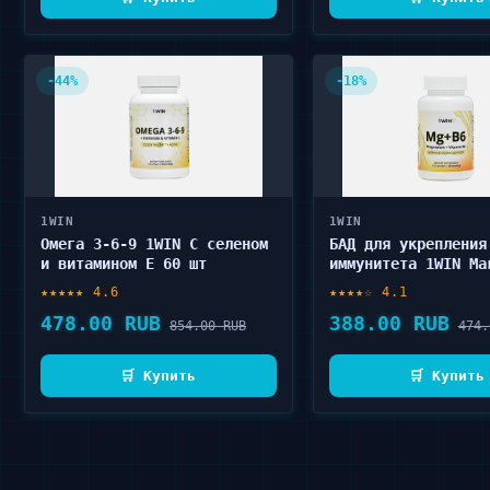
-44%
-18%
1WIN
1WIN
Омега 3-6-9 1WIN С селеном
БАД для укрепления
и витамином Е 60 шт
иммунитета 1WIN Ма
Витамин В6 в капсу
★★★★★ 4.6
★★★★☆ 4.1
шт
478.00 RUB
388.00 RUB
854.00 RUB
474.
🛒 Купить
🛒 Купить