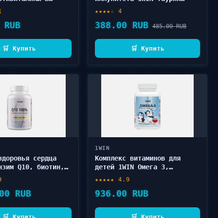
 90 шт
1200 мг в капсулах 90 шт
1
★★★★☆ 4
 RUB
388.00 RUB
485.00 RUB
🛒 Купить
🛒 Купить
1WIN
здоровья сердца
Комплекс витаминов для
нзим Q10, биотин,
детей 1WIN Омега 3,
 кислота 60 шт
витамин D3, витамин E в
9
★★★★★ 4.9
капсулах 60 шт
00 RUB
936.00 RUB
🛒 Купить
🛒 Купить