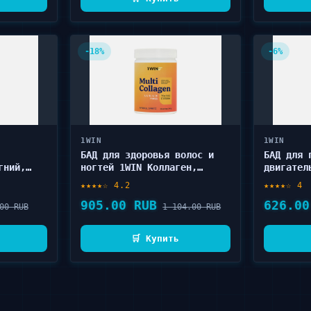
-18%
-6%
1WIN
1WIN
БАД для здоровья волос и
БАД для 
гний,
ногтей 1WIN Коллаген,
двигател
лах 120
Апероль в порошке 240 г
1WIN Глю
★★★★☆ 4.2
★★★★☆ 4
Хондроит
905.00 RUB
626.00
шт
00 RUB
1 104.00 RUB
🛒 Купить