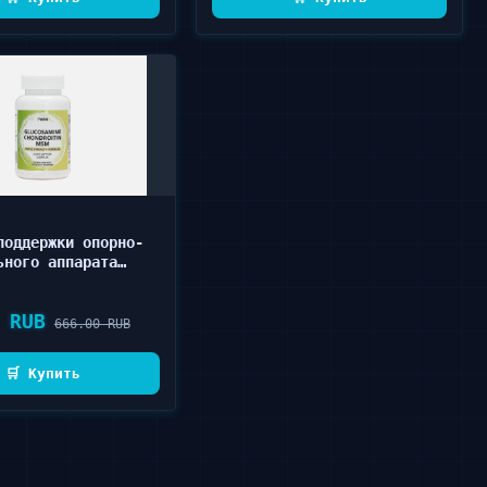
поддержки опорно-
ьного аппарата
козамин,
ин в капсулах 90
 RUB
666.00 RUB
🛒 Купить