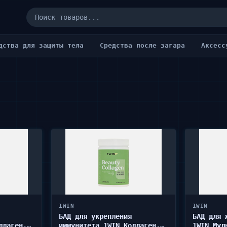
дства для защиты тела
Cредства после загара
Аксесс
1WIN
1WIN
БАД для укрепления
БАД для 
ллаген,
иммунитета 1WIN Коллаген,
1WIN Мул