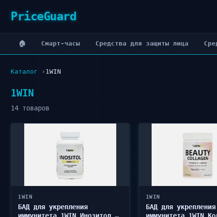
PriceGuard
🏠
Cмарт-часы
Cредства для защиты лица
Cре
Каталог
1WIN
1WIN
14 товаров
1WIN
1WIN
БАД для укрепления
БАД для укрепления
иммунитета 1WIN Инозитол в
иммунитета 1WIN Ко