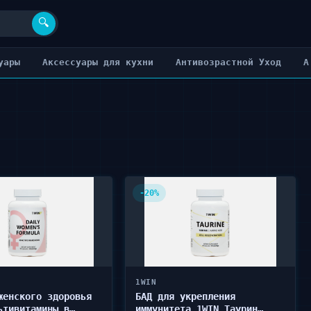
🔍
уары
Аксессуары для кухни
Антивозрастной Уход
А
-20%
1WIN
женского здоровья
БАД для укрепления
ьтивитамины в
иммунитета 1WIN Таурин