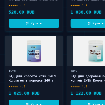
капсулах 90 шт
Комплекс витаминов
★★★★☆ 4.3
★★★★★ 4.9
порошке 240 г
528.00 RUB
1 038.00 RUB
🛒 Купить
🛒 Купить
1WIN
1WIN
БАД для красоты кожи 1WIN
БАД для здоровья в
Коллаген в порошке 240 г
ногтей 1WIN Коллаг
Колада в порошке 2
★★★★★ 4.8
★★★★★ 4.9
1 025.00 RUB
1 122.00 RUB
🛒 Купить
🛒 Купить