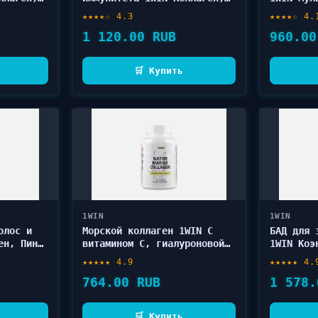
 B в
Комплекс витаминов B в
капсулах
★★★★☆ 4.3
★★★★☆ 4.
порошке 240 г
1 120.00 RUB
960.00
🛒 Купить
1WIN
1WIN
олос и
Морской коллаген 1WIN С
БАД для 
ен, Пина
витамином C, гиалуроновой
1WIN Коэ
40 г
кислотой в капсулах 60 шт
фолиевая
★★★★★ 4.9
★★★★★ 4.
764.00 RUB
1 578.
🛒 Купить