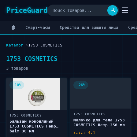
PriceGuard
☰
🔍
🏠
Cмарт-часы
Cредства для защиты лица
Cре
Каталог
1753 COSMETICS
1753 COSMETICS
3 товаров
-10%
-26%
1753 COSMETICS
1753 COSMETICS
Молочко для тела 1753
Бальзам конопляный
COSMETICS Hemp 250 мл
1753 COSMETICS Hemp
balm 30 мл
★★★★☆ 4.1